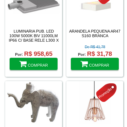
LUMINARIA PUB. LED
ARANDELA PEQUENA AR47
100W 5000K BIV 11000LM
S160 BRANCA
IP66 C/ BASE RELE L300 X
C595 X A93 CZ 7KG
De R$ 41,78
R$ 958,65
R$ 31,78
Por:
Por:
COMPRAR
COMPRAR