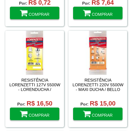
R$ 0,72
R$ 7,64
Por:
Por:
COMPRAR
COMPRAR
RESISTÊNCIA
RESISTÊNCIA
LORENZETTI 127V 5500W
LORENZETTI 220V 5500W
- LORENDUCHA /
- MAXI DUCHA / BELLO
TRADICAO / JET SET 4 /
BANHO / NOVA MAXI
JET CONTROL
DUCHA
R$ 16,50
R$ 15,00
Por:
Por:
COMPRAR
COMPRAR