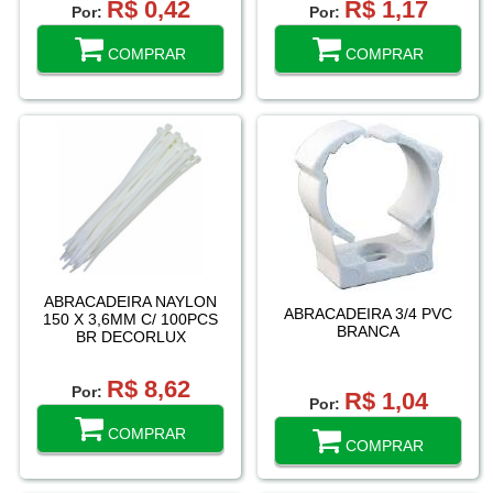
R$ 0,42
R$ 1,17
Por:
Por:
COMPRAR
COMPRAR
ABRACADEIRA NAYLON
ABRACADEIRA 3/4 PVC
150 X 3,6MM C/ 100PCS
BRANCA
BR DECORLUX
R$ 8,62
Por:
R$ 1,04
Por:
COMPRAR
COMPRAR