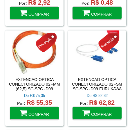
R$ 2,92
R$ 0,48
Por:
Por:
COMPRAR
COMPRAR
EXTENCAO OPTICA
EXTENCAO OPTICA
CONECTORIZADO 02FMM
CONECTORIZADO 02FSM
(62,5) SC-SPC -D09
SC-SPC -D09 FURUKAWA
FURUKAWA 35260068
35260078
De R$ 75,35
De R$ 82,82
R$ 55,35
R$ 62,82
Por:
Por:
COMPRAR
COMPRAR