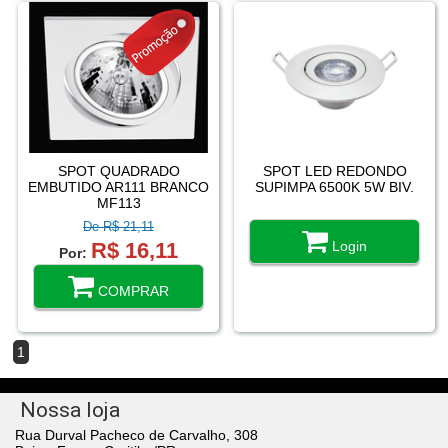
SPOT QUADRADO
SPOT LED REDONDO
EMBUTIDO AR111 BRANCO
SUPIMPA 6500K 5W BIV.
MF113
De R$ 21,11
R$ 16,11
Login
Por:
COMPRAR
1
Nossa loja
Rua Durval Pacheco de Carvalho, 308