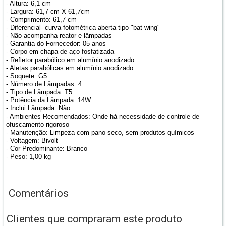
- Altura: 6,1 cm
- Largura: 61,7 cm X 61,7cm
- Comprimento: 61,7 cm
- Diferencial- curva fotométrica aberta tipo "bat wing"
- Não acompanha reator e lâmpadas
- Garantia do Fornecedor: 05 anos
- Corpo em chapa de aço fosfatizada
- Refletor parabólico em alumínio anodizado
- Aletas parabólicas em alumínio anodizado
- Soquete: G5
- Número de Lâmpadas: 4
- Tipo de Lâmpada: T5
- Potência da Lâmpada: 14W
- Inclui Lâmpada: Não
- Ambientes Recomendados: Onde há necessidade de controle de
ofuscamento rigoroso
- Manutenção: Limpeza com pano seco, sem produtos químicos
- Voltagem: Bivolt
- Cor Predominante: Branco
- Peso: 1,00 kg
Comentários
Clientes que compraram este produto